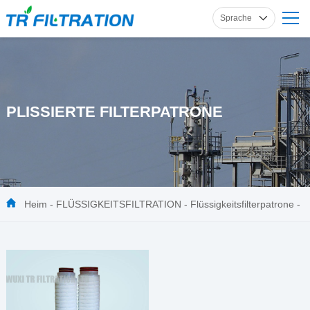
Sprache
Englisch
Russisch
Französisch
PLISSIERTE FILTERPATRONE
Spanisch
Deutsch
Heim
-
FLÜSSIGKEITSFILTRATION
-
Flüssigkeitsfilterpatrone
-
Plissierte Filterpatrone