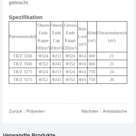
gebracht.
Spezifikation
Oberes
Oberes
Unteres
Bole
Ende
Ende
Ende
Höhe
Filtrationsbereich
Patronenmodell
Loch
Kappe
Cap
Kappe
(m²)
(m²)
(m²)
OD(m²)
ID(m²)
OD(m²)
TR/Z 3266
Φ324
Φ213
Φ324
Φ14
660
21
TR/Z 3566
Φ352
Φ241
Φ352
Φ16
660
23
TR/Z 3275
Φ324
Φ213
Φ324
Φ14
750
24
TR/Z 3575
Φ352
Φ241
Φ352
Φ16
750
26
Zurück：
Polyester-
Nächster：
Antistatische
Filterpatrone
Polyester-Filterpatrone
Verwandte Produkte