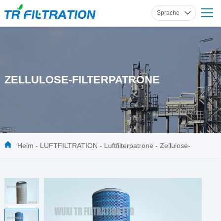
Sprache
Englisch
Russisch
Französisch
ZELLULOSE-FILTERPATRONE
Spanisch
Deutsch
Heim
-
LUFTFILTRATION
-
Luftfilterpatrone
-
Zellulose-
Filterpatrone