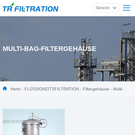
Sprache
Englisch
Russisch
Französisch
MULTI-BAG-FILTERGEHÄUSE
Spanisch
Deutsch
Heim
-
FLÜSSIGKEITSFILTRATION
-
Filtergehäuse
-
Multi-
Bag-Filtergehäuse