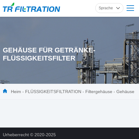
Sprache
Englisch
Russisch
Französisch
GEHÄUSE FÜR GETRÄNKE-
Spanisch
FLÜSSIGKEITSFILTER
Deutsch
Heim
-
FLÜSSIGKEITSFILTRATION
-
Filtergehäuse
-
Gehäuse
für Getränke-Flüssigkeitsfilter
Urheberrecht © 2020-2025