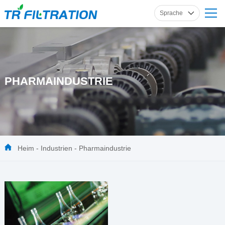
Sprache
Englisch
Russisch
Französisch
PHARMAINDUSTRIE
Spanisch
Deutsch
Heim
-
Industrien
-
Pharmaindustrie