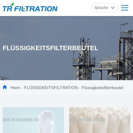
Sprache
Englisch
Russisch
Französisch
FLÜSSIGKEITSFILTERBEUTEL
Spanisch
Deutsch
Heim
-
FLÜSSIGKEITSFILTRATION
-
Flüssigkeitsfilterbeutel