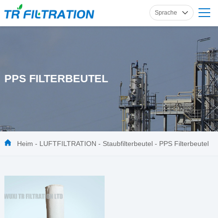
Sprache
Englisch
Russisch
Französisch
PPS FILTERBEUTEL
Spanisch
Deutsch
Heim
-
LUFTFILTRATION
-
Staubfilterbeutel
-
PPS Filterbeutel