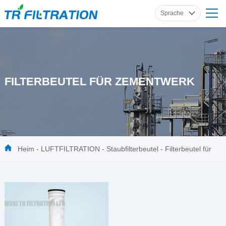
Sprache
Englisch
Russisch
Französisch
FILTERBEUTEL FÜR ZEMENTWERK
Spanisch
Deutsch
Heim
-
LUFTFILTRATION
-
Staubfilterbeutel
-
Filterbeutel für
Zementwerk