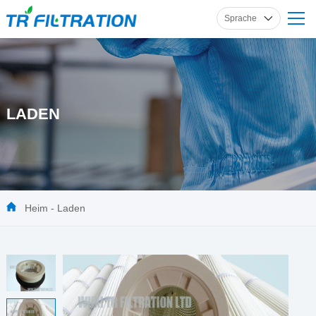
Sprache
Englisch
Russisch
Französisch
LADEN
Spanisch
Deutsch
Heim
-
Laden